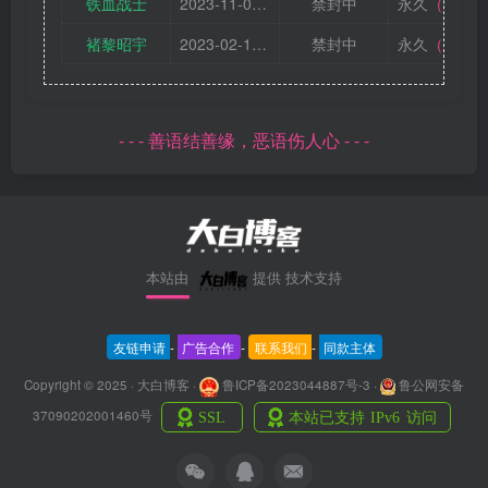
铁血战士
2023-11-09 10:28:45
禁封中
永久
（不可申诉）
褚黎昭宇
2023-02-19 17:14:51
禁封中
永久
（不可申诉）
- - - 善语结善缘，恶语伤人心 - - -
本站由
提供
技术支持
友链申请
-
广告合作
-
联系我们
-
同款主体
Copyright © 2025 · 大白博客 ·
鲁ICP备2023044887号-3
·
鲁公网安备
37090202001460号