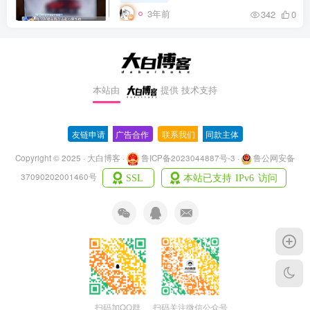
3年前
342
0
本站由
提供
技术支持
友链申请
-
广告合作
-
联系我们
-
同款主体
Copyright © 2025 · 大白博客 ·
鲁ICP备2023044887号-3
·
鲁公网安备
37090202001460号
扫码加QQ群
扫码关注微信公众号