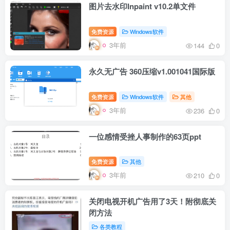
图片去水印Inpaint v10.2单文件
免费资源
Windows软件
3年前
144
0
永久无广告 360压缩v1.001041国际版
免费资源
Windows软件
其他
3年前
236
0
一位感情受挫人事制作的63页ppt
免费资源
其他
3年前
210
0
关闭电视开机广告用了3天！附彻底关
闭方法
各类教程