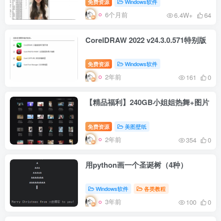
免费资源
Windows软件
6个月前
6.4W+
64
CorelDRAW 2022 v24.3.0.571特别版
免费资源
Windows软件
2年前
161
0
【精品福利】240GB小姐姐热舞+图片
免费资源
美图壁纸
2年前
354
0
用python画一个圣诞树（4种）
Windows软件
各类教程
3年前
100
0