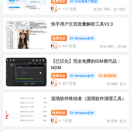
免费资源
大白高速下载器
1个月前
32.7W+
1507
快手用户主页批量解析工具V2.3
免费资源
Windows软件
6个月前
6.4W+
64
【已汉化】完全免费的IDM替代品：
NDM
免费资源
Windows软件
实用软件
8个月前
586
2
流氓软件终结者（流氓软件清理工具）
免费资源
Windows软件
1年前
205
0