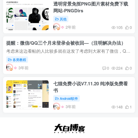
透明背景免抠PNG图片素材免费下载
网站-PNGDirs
其他
2年前
105
0
提醒：微信/QQ三个月未登录会被收回—（注明解决办法）
考虑来这边看帖的人比较多就在这发了考虑到大家有了微信，QQ长期不登录作出一下提醒考虑大家都是用QQ邮箱注册的会员号，回收了不光QQ邮箱，联QQ空间也没了，一些人从初中到大学的图片都在QQ空间...
各类教程
3年前
0
224
0
七猫免费小说V7.11.20 纯净版免费看
书
Android软件
3年前
148
1