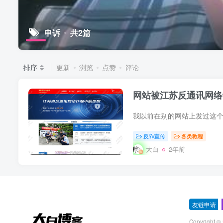
申诉
共2篇
排序
更新
浏览
点赞
评论
网站被江苏反通讯网络
反诈宣传
各类教程
大白
2年前
友链申请
-
Copyright 