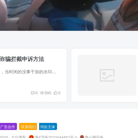
诈骗拦截申诉方法
我以前在别的网站上发过这个，当时闲的没事干加的水印，懒得新截了我博客网站以前也被拦截过，申诉成功了，今天就把详细申诉办法分享给大家拦截后会出现两种情况，江苏地区网站直接无法打开，或...
0
500
0
广告合作
-
联系我们
-
同款主体
© 2025 · 大白博客 ·
鲁ICP备2023044887号-3
·
鲁公网安备