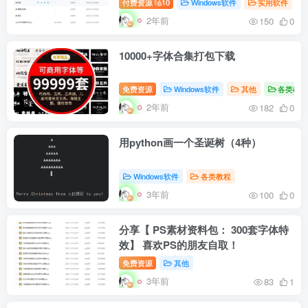
付费资源
10
Windows软件
实用软件
2年前
150
0
10000+字体合集打包下载
免费资源
Windows软件
其他
各类教
2年前
182
0
用python画一个圣诞树（4种）
Windows软件
各类教程
3年前
100
0
分享【 PS素材资料包： 300套字体特
效】 喜欢PS的朋友自取！
免费资源
其他
3年前
83
1