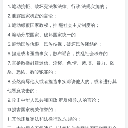
⒈煽动抗拒、破坏宪法和法律、行政.法规实施的；
⒉泄露国家机密的言论；
⒊煽动颠覆国家政权，推.翻社会主义制度的；
⒋煽动分裂国家、破坏国家统一的；
⒌煽动民族仇恨、民族歧视，破坏民族团结的；
⒍捏造或者歪曲事实，散布谣言，扰乱社会秩序的；
⒎宣扬散播封建迷信、淫秽、色.情、赌.博、暴力、凶
杀、恐怖、教唆犯罪的；
⒏公然侮辱他人或者捏造事实诽谤他人的，或者进行其
他恶意攻击的；
⒐攻击中华人民共和国政.府及领导.人的言论；
⒑损害国家机关信誉的；
⒒其他违反宪法和法律行政.法规的；