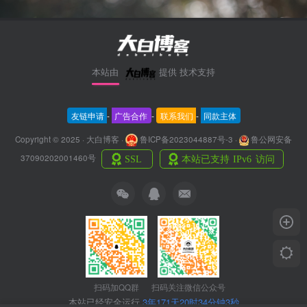
本站由
提供
技术支持
友链申请
-
广告合作
-
联系我们
-
同款主体
Copyright © 2025 · 大白博客 ·
鲁ICP备2023044887号-3
·
鲁公网安备
37090202001460号
扫码加QQ群
扫码关注微信公众号
本站已经安全运行
3年171天20时34分钟4秒