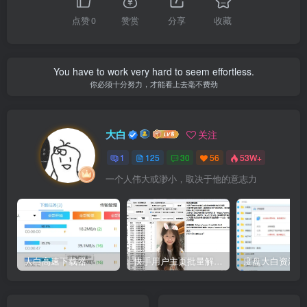
点赞
0
赞赏
分享
收藏
You have to work very hard to seem effortless.
你必须十分努力，才能看上去毫不费劲
大白
关注
1
125
30
56
53W+
一个人伟大或渺小，取决于他的意志力
大白高速下载器
快手用户主页批量解析工具V2.3