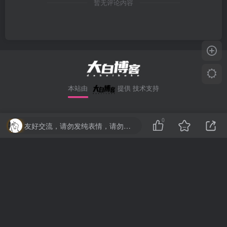
暂无评论内容
本站由
提供
技术支持
0
友链申请
-
广告合作
-
联系我们
-
同款主体
友好交流，请勿发纯表情，请勿灌水，违者封号喔
Copyright © 2025 · 大白博客 ·
鲁ICP备2023044887号-3
·
鲁公网安备
37090202001460号