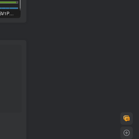
某度网盘不限速，无需SV1P，无需第三方软件
酷我音乐PC会员版