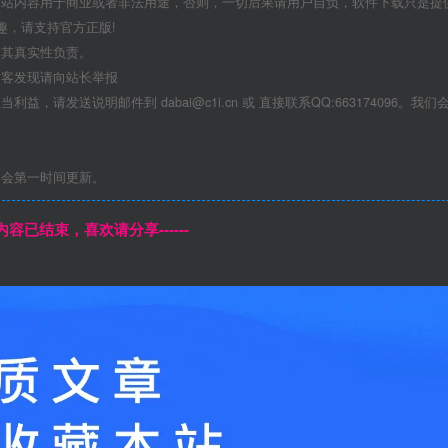
本站内容用于商业或者非法用途，否则，一切后果请用户自负，软件下载只是提
趣，请支持官方正版!
对其真实性负责。
访客发现请向站长举报
发送说明邮件到 dabai@c1i.cn 或 直接联系QQ:663174096。我们
们会第一时间更新。
本页内容已结束，喜欢请分享------