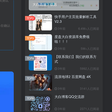
供测试
大白高速下载器
快手用户主页批量解析工具
TOP2
V2.3
会在确认
3年前
6.4W+人已阅读
度盘大白资源库免费领
TOP3
啦！！！
3年前
5W+人已阅读
【联系我们】我们的联系方
TOP4
式
3年前
5992人已阅读
流浪地球2 百度网盘 4K
TOP5
3年前
3141人已阅读
大白博客QQ交流群
TOP6
3年前
2371人已阅读