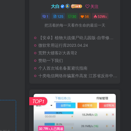
大白
关注
1
125
30
56
53W+
把活着的每一天看作生命的最后一天
【安卓】植物大战僵尸幼儿园版-自带修改器-触控版
微软常用运行库2023.04.24
荒野大镖客2/大表哥2
赞助一下我们
个人首次域名备案避坑指南
十类电信网络诈骗案件高发 江苏省反诈中心发布识骗防骗要点
TOP1
32.7W+人已阅读