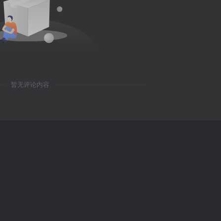
暂无评论内容
广告合作
-
联系我们
-
同款主体
© 2025 · 大白博客 ·
鲁ICP备2023044887号-3
·
鲁公网安备
01460号