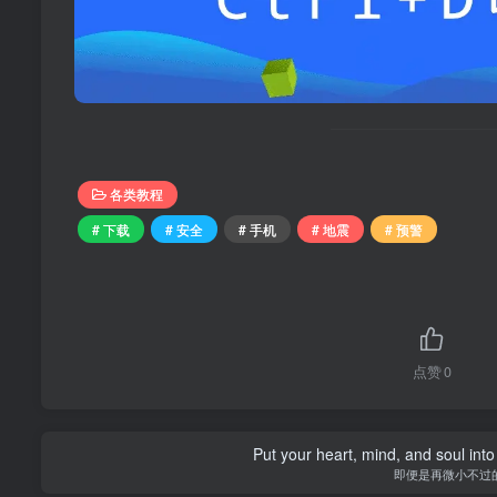
各类教程
# 下载
# 安全
# 手机
# 地震
# 预警
点赞
0
Put your heart, mind, and soul into
即便是再微小不过