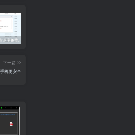
度盘大白资源库免费领啦！！！
【联系我们】我们的联系方式
流浪地球2 百度网盘 4K
大白
下一篇
码手机更安全