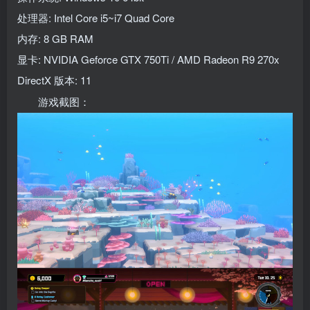
处理器: Intel Core i5~i7 Quad Core
内存: 8 GB RAM
显卡: NVIDIA Geforce GTX 750Ti / AMD Radeon R9 270x
DirectX 版本: 11
游戏截图：