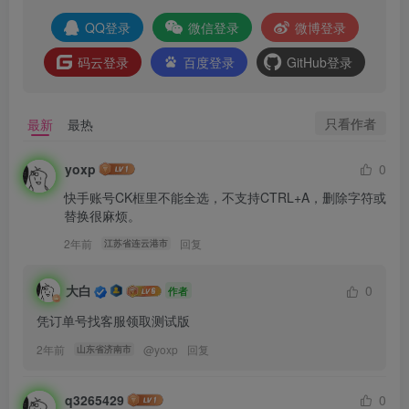
QQ登录
微信登录
微博登录
码云登录
百度登录
GitHub登录
只看作者
最新
最热
yoxp
0
快手账号CK框里不能全选，不支持CTRL+A，删除字符或
替换很麻烦。
2年前
回复
江苏省连云港市
大白
0
作者
凭订单号找客服领取测试版
2年前
@
yoxp
回复
山东省济南市
q3265429
0