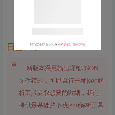
稳定解析中。。。。。
关注公众号后发送
获取验
“大白博客验证码”
V2.4版本2025年11月19
证码
日已发布
请输入验证码
登录
新版本采用输出详细JSON
扫码登录即表示同意
用户协议
、
隐私声明
文件模式，可以自行开发json解
析工具获取想要的数据，我们
提供最基础的下载json解析工具