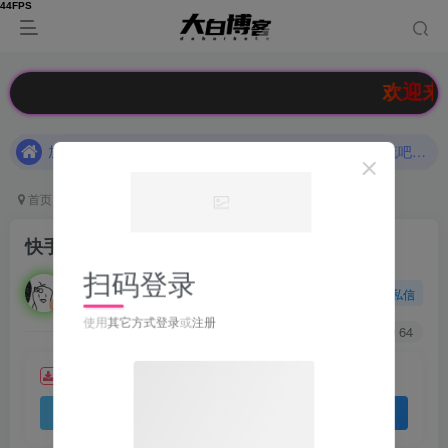
[博客福利]支付宝每日领线下支付红包
加入大白博客官方交流群，和其他小伙伴们一起讨论交流吧（有隐藏羊毛福利哟）速速来吧
欢迎来到大白
[博客福利]支付宝每日领线下支付红包
加入大白博客官方交流群，和其他小伙伴们一起讨论交流吧（有隐藏羊毛福利哟）速速来吧
首页
实用软件
Windows软件
正文
快手用户主页批量解析工具V2.3
扫码登录
大白
关注
私信
6个月前更新
使用
其它方式登录
或
注册
232
6.4W+
64
快手用户主页批量解析工具V2.3
免费资源
资源下载