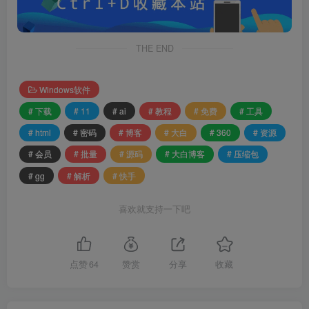
THE END
Windows软件
# 下载
# 11
# ai
# 教程
# 免费
# 工具
# html
# 密码
# 博客
# 大白
# 360
# 资源
# 会员
# 批量
# 源码
# 大白博客
# 压缩包
# gg
# 解析
# 快手
喜欢就支持一下吧
点赞
64
赞赏
分享
收藏