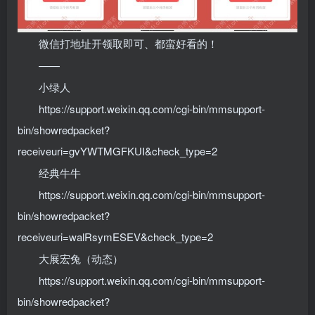
微信打地址开领取即可、都蛮好看的！
——
小绿人
https://support.weixin.qq.com/cgi-bin/mmsupport-
bin/showredpacket?
receiveuri=gvYWTMGFKUI&check_type=2
经典牛牛
https://support.weixin.qq.com/cgi-bin/mmsupport-
bin/showredpacket?
receiveuri=walRsymESEV&check_type=2
大展宏兔（动态）
https://support.weixin.qq.com/cgi-bin/mmsupport-
bin/showredpacket?