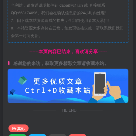
当利益，请发送说明邮件到 dabai@c1i.cn 或 直接联系
QQ:663174096。我们会在确认信息后的24小时内处理!
7、因下载本站资源造成的损失，全部由使用者本人承担!
8、本站资源大多存储在云盘，如发现链接失效，请联系我们我们
会第一时间更新。
------本页内容已结束，喜欢请分享------
感谢您的来访，获取更多精彩文章请收藏本站。
THE END
其他