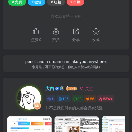
# 免费
# 微信
# 红包
# 白嫖
喜欢就支持一下吧
点赞
0
赞赏
分享
收藏
pencil and a dream can take you anywhere.
拿起笔，写下你的梦想，你的人生就从此刻起航
大白
关注
1
125
30
56
53W+
并不是我们所有的人都会拥有浪漫