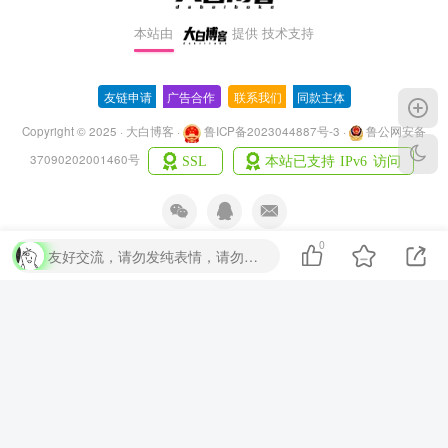
本站由
提供
技术支持
友链申请
-
广告合作
-
联系我们
-
同款主体
Copyright © 2025 · 大白博客 ·
鲁ICP备2023044887号-3
·
鲁公网安备
37090202001460号
0
友好交流，请勿发纯表情，请勿灌水，违者封号喔
扫码加QQ群
扫码关注微信公众号
本站已经安全运行
3年170天4时44分钟43秒