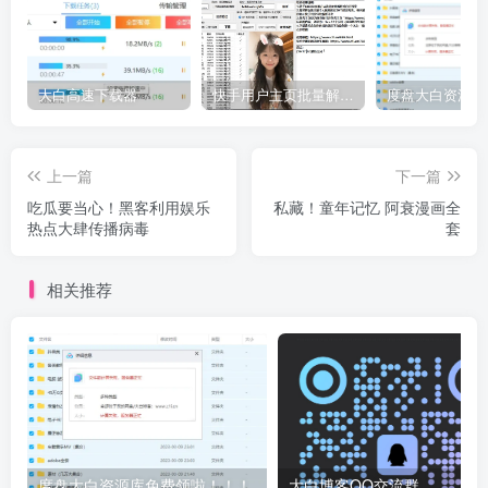
大白高速下载器
快手用户主页批量解析工具V2.3
上一篇
下一篇
吃瓜要当心！黑客利用娱乐
私藏！童年记忆 阿衰漫画全
热点大肆传播病毒
套
相关推荐
度盘大白资源库免费领啦！！！
大白博客QQ交流群