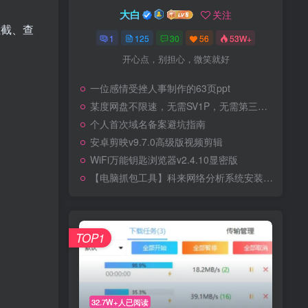
大白
关注
拦截、查
1
125
30
56
53W+
开心点，别担心，微笑就好
一位感情受挫人事制作的63页ppt
某度网盘不限速，无需SV1P，无需第三方软件
个人首次域名备案避坑指南
安卓剪映v9.7.0高级版视频剪辑
WiFi万能钥匙浏览器v2.4.10显密版
【电脑抓包工具】科来网络分析系统安装和使用
TOP1
32.7W+人已阅读