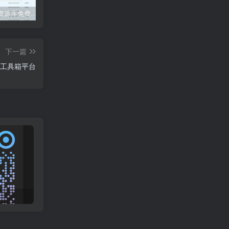
度盘大白资源库免费领啦！！！
【联系我们】我们的联系方式
流浪地球2 百度网盘 4K
大白
下一篇
的工具箱平台
支付宝每日领线下支付红包