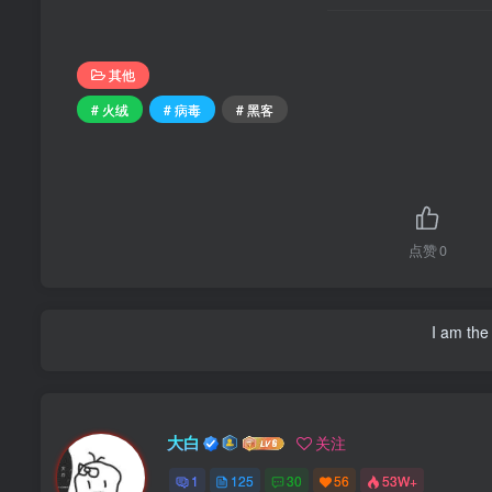
其他
# 火绒
# 病毒
# 黑客
点赞
0
I am the 
大白
关注
1
125
30
56
53W+