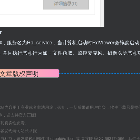
r
服务名为Rd_service，当计算机启动时RdViewer会静默启动
终端，并且执行恶意行为如：文件窃取、监控麦克风、摄像头等恶意
文章版权声明
本站内容用于商业或者非法用途，否则，一切后果请用户自负，软件下载只是提
趣，请支持官方正版!
对其真实性负责。
访客发现请向站长举报
发送说明邮件到 dabai@c1i.cn 或 直接联系QQ:663174096。我们