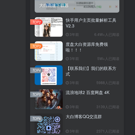
大白高速下载器
快手用户主页批量解析工具
TOP2
V2.3
3年前
6.4W+人已阅读
度盘大白资源库免费领
TOP3
啦！！！
3年前
5W+人已阅读
【联系我们】我们的联系方
TOP4
式
3年前
5988人已阅读
流浪地球2 百度网盘 4K
TOP5
3年前
3139人已阅读
大白博客QQ交流群
TOP6
3年前
2371人已阅读