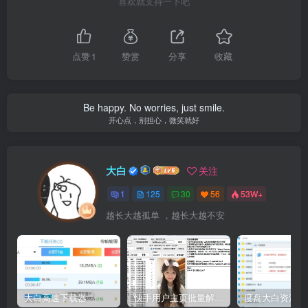
喜欢就支持一下吧
点赞
1
赞赏
分享
收藏
Be happy. No worries, just smile.
开心点，别担心，微笑就好
大白
关注
1
125
30
56
53W+
越长大越孤单 ，越长大越不安
大白高速下载器
快手用户主页批量解析工具V2.3