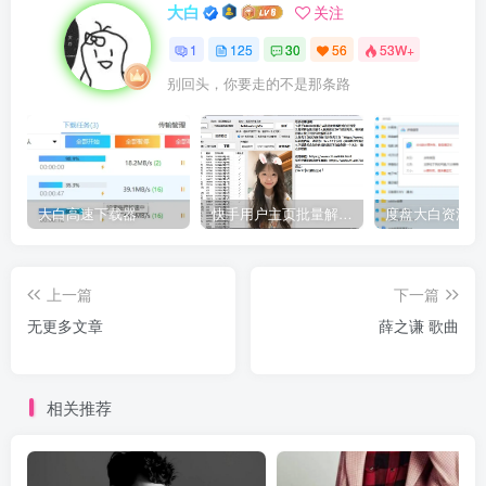
大白
关注
1
125
30
56
53W+
别回头，你要走的不是那条路
大白高速下载器
快手用户主页批量解析工具V2.3
上一篇
下一篇
无更多文章
薛之谦 歌曲
相关推荐