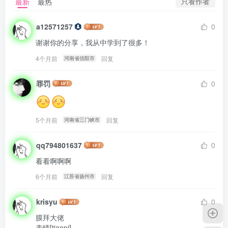
只看作者
最新
最热
a12571257
0
谢谢你的分享，我从中学到了很多！
4个月前
回复
河南省信阳市
罪罚
0
5个月前
回复
河南省三门峡市
qq794801637
0
看看啊啊啊
6个月前
回复
江苏省扬州市
krisyu
0
膜拜大佬

表情[tiaopi] 