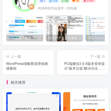
1
125
30
56
53W+
时间和经历会抚平一切伤痛
大白高速下载器
快手用户主页批量解析工具V2.3
上一篇
下一篇
WordPress缩略图清理保姆
PC端微信3.9.X版本登录提
级教程
示“版本过低”解决办法，亲
测可用
相关推荐