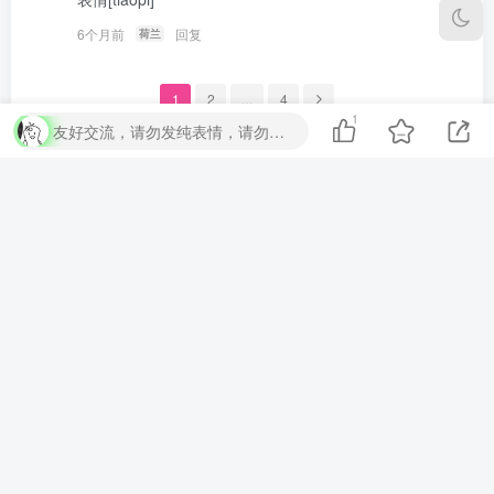
6个月前
回复
荷兰
1
2
…
4
1
友好交流，请勿发纯表情，请勿灌水，违者封号喔
本站由
提供
技术支持
友链申请
-
广告合作
-
联系我们
-
同款主体
Copyright © 2025 · 大白博客 ·
鲁ICP备2023044887号-3
·
鲁公网安备
37090202001460号