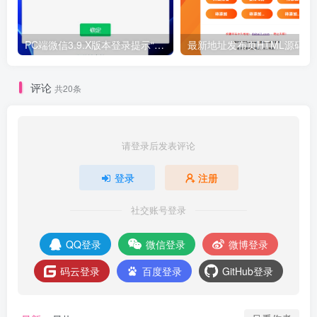
PC端微信3.9.X版本登录提示“版本过低”解决办法，亲测可用
最新地址发布页HTML源码_简洁好
评论
共20条
请登录后发表评论
登录
注册
社交账号登录
QQ登录
微信登录
微博登录
码云登录
百度登录
GitHub登录