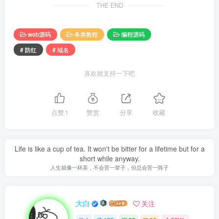
THE END
web源码
各类教程
编程源码
# 防红
# 域名
喜欢就支持一下吧
点赞
1
赞赏
分享
收藏
Life is like a cup of tea. It won't be bitter for a lifetime but for a
short while anyway.
人生就像一杯茶，不会苦一辈子，但总会苦一阵子
大白
关注