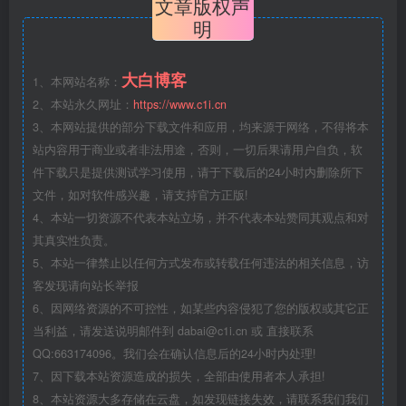
文章版权声
明
大白博客
1、本网站名称：
2、本站永久网址：
https://www.c1i.cn
3、本网站提供的部分下载文件和应用，均来源于网络，不得将本
站内容用于商业或者非法用途，否则，一切后果请用户自负，软
件下载只是提供测试学习使用，请于下载后的24小时内删除所下
文件，如对软件感兴趣，请支持官方正版!
4、本站一切资源不代表本站立场，并不代表本站赞同其观点和对
其真实性负责。
5、本站一律禁止以任何方式发布或转载任何违法的相关信息，访
客发现请向站长举报
6、因网络资源的不可控性，如某些内容侵犯了您的版权或其它正
当利益，请发送说明邮件到 dabai@c1i.cn 或 直接联系
QQ:663174096。我们会在确认信息后的24小时内处理!
7、因下载本站资源造成的损失，全部由使用者本人承担!
8、本站资源大多存储在云盘，如发现链接失效，请联系我们我们