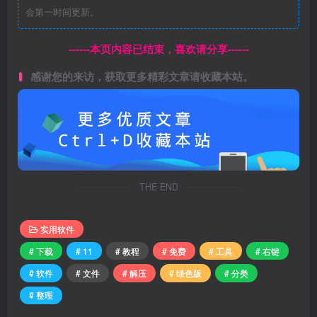
会第一时间更新。
------本页内容已结束，喜欢请分享------
感谢您的来访，获取更多精彩文章请收藏本站。
THE END
实用软件
# 下载
# 11
# 教程
# 免费
# 工具
# 右键
# 软件
# 文件
# 解压
# 绿色版
# 分类
# 整理