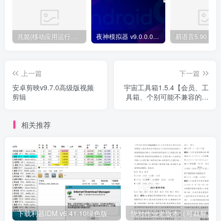
兆懿(移动应用运行平台) v3.0 官方版
夜神模拟器 v9.0.0.0 去广告
易语言5.90 免
上一篇
下一篇
安卓剪映v9.7.0高级版视频
宇宙工具箱1.5.4【会员、工
剪辑
具箱、个别可能不兼容的手
机用vmos等模拟器运行】
相关推荐
下载利器IDM v6.41.10绿色版
快对作业老版本（可截屏）