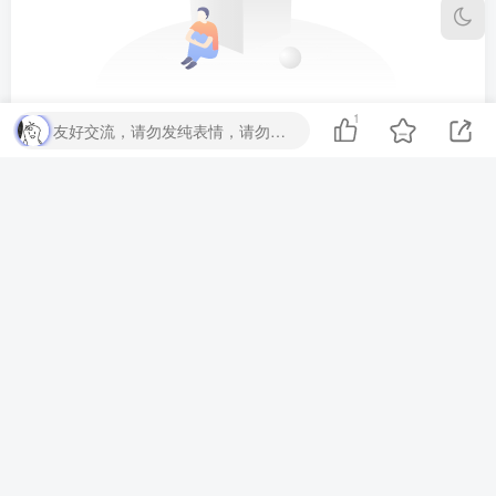
1
友好交流，请勿发纯表情，请勿灌水，违者封号喔
暂无评论内容
本站由
提供
技术支持
友链申请
-
广告合作
-
联系我们
-
同款主体
Copyright © 2025 · 大白博客 ·
鲁ICP备2023044887号-3
·
鲁公网安备
37090202001460号