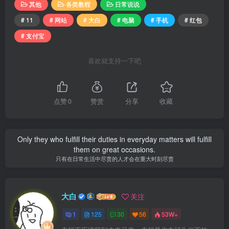
其他
各类教程
日常说说
# 11
# 网站
# 大白
# 电脑
# 手机
# 红包
# 支付宝
喜欢就支持一下吧
点赞
0
赞赏
分享
收藏
Only they who fulfill their duties in everyday matters will fulfill
them on great occasions.
只有在日常生活中尽责的人才会在重大时刻尽责
大白
关注
1
125
30
56
53W+