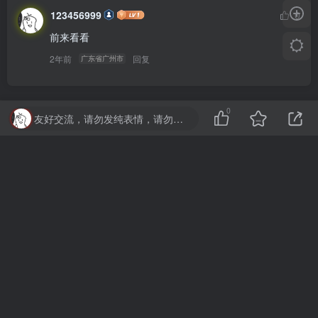
123456999
0
前来看看
2年前
回复
广东省广州市
0
友好交流，请勿发纯表情，请勿灌水，违者封号喔
本站由
提供
技术支持
友链申请
-
广告合作
-
联系我们
-
同款主体
Copyright © 2025 · 大白博客 ·
鲁ICP备2023044887号-3
·
鲁公网安备
37090202001460号